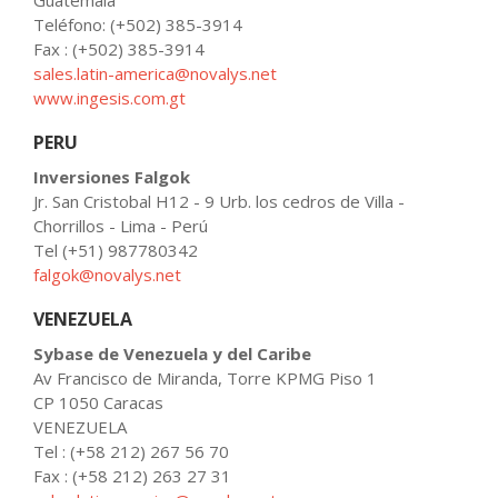
Guatemala
Teléfono: (+502) 385-3914
Fax : (+502) 385-3914
sales.latin-america@novalys.net
www.ingesis.com.gt
PERU
Inversiones Falgok
Jr. San Cristobal H12 - 9 Urb. los cedros de Villa -
Chorrillos - Lima - Perú
Tel (+51) 987780342
falgok@novalys.net
VENEZUELA
Sybase de Venezuela y del Caribe
Av Francisco de Miranda, Torre KPMG Piso 1
CP 1050 Caracas
VENEZUELA
Tel : (+58 212) 267 56 70
Fax : (+58 212) 263 27 31