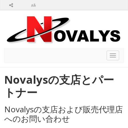
Toggle
navigat
Novalysの支店とパー
トナー
Novalysの支店および販売代理店
へのお問い合わせ