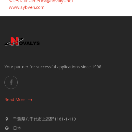
sales.latin-america@novalys.net
www.sybven.com
Your partner for successful applications since 1998
Read More
千葉県八千代市上高野1161-1-119
日本