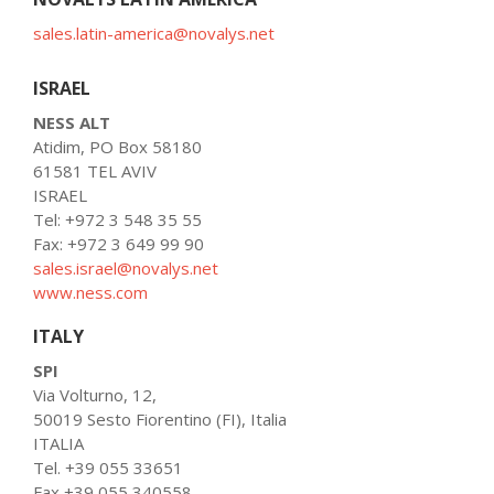
sales.latin-america@novalys.net
ISRAEL
NESS ALT
Atidim, PO Box 58180
61581 TEL AVIV
ISRAEL
Tel: +972 3 548 35 55
Fax: +972 3 649 99 90
sales.israel@novalys.net
www.ness.com
ITALY
SPI
Via Volturno, 12,
50019 Sesto Fiorentino (FI), Italia
ITALIA
Tel. +39 055 33651
Fax +39 055 340558