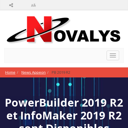
Toggle
navigat
Home
News Appeon
PB 2019 R2
PowerBuilder 2019 R2
et InfoMaker 2019 R2